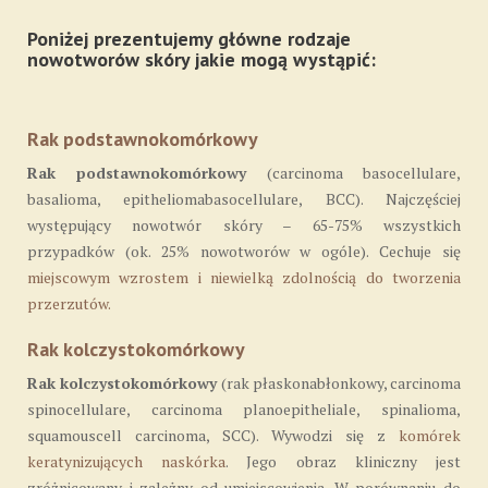
Poniżej prezentujemy główne
rodzaje
nowotworów skóry
jakie mogą wystąpić:
Rak podstawnokomórkowy
Rak podstawnokomórkowy
(carcinoma basocellulare,
basalioma, epitheliomabasocellulare, BCC). Najczęściej
występujący nowotwór skóry – 65-75% wszystkich
przypadków (ok. 25% nowotworów w ogóle). Cechuje się
miejscowym wzrostem i niewielką zdolnością do tworzenia
przerzutów.
Rak kolczystokomórkowy
Rak kolczystokomórkowy
(rak płaskonabłonkowy, carcinoma
spinocellulare, carcinoma planoepitheliale, spinalioma,
squamouscell carcinoma, SCC). Wywodzi się z
komórek
keratynizujących naskórka
. Jego obraz kliniczny jest
zróżnicowany i zależny od umiejscowienia. W porównaniu do