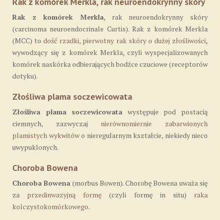
Rak z komórek Merkla, rak neuroendokrynny skóry
Rak z komórek Merkla
, rak neuroendokrynny skóry
(carcinoma neuroendocrinale Curtis). Rak z komórek Merkla
(MCC) to
dość rzadki, pierwotny rak skóry o dużej złośliwości
,
wywodzący się z komórek Merkla, czyli wyspecjalizowanych
komórek naskórka odbierających bodźce czuciowe (receptorów
dotyku).
Złośliwa plama soczewicowata
Złośliwa plama soczewicowata
występuje pod postacią
ciemnych, zazwyczaj
nierównomiernie zabarwionych
plamistych wykwitów
o nieregularnym kształcie, niekiedy nieco
uwypuklonych.
Choroba Bowena
Choroba Bowena
(morbus Bowen). Chorobę Bowena uważa się
za
przedinwazyjną formę
(czyli formę in situ)
raka
kolczystokomórkowego.