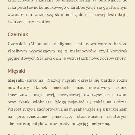
raka podstawnokomórkowego charakteryzuje się
gwałtownym
wzrostem
oraz większą skłonnością do
miejscowej destrukcji i
tworzenia przerzutów
.
Czerniak
Czerniak
(Melanoma malignum jest nowotworem bardzo
złośliwym wywodzącym się z
melanocytów
, czyli komórek
pigmentowych. Stanowi ok. 2 % wszystkich nowotworów skóry.
Mięsaki
Mięsaki
(sarcoma). Nazwą mięsaki określa się bardzo różne
nowotwory tkanek miękkich
, m.in. nowotwory tkanki
tłuszczowej, mięśniowej, naczyniowej towarzyszącej nerwom
oraz tkanki włóknistej. Mogą pojawiać się także na skórze.
Wzrost ryzyka zachorowania na mięsaka wiąże się z narażeniem
na promieniowanie jonizujące, stosowaniem niektórych
chemioterapeutyków oraz predyspozycją genetyczną.