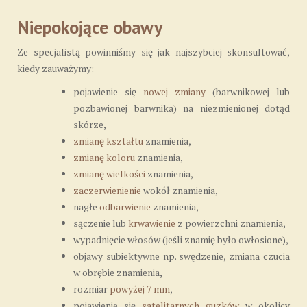
Niepokojące obawy
Ze specjalistą powinniśmy się jak najszybciej skonsultować,
kiedy zauważymy:
pojawienie się
nowej zmiany
(barwnikowej lub
pozbawionej barwnika) na niezmienionej dotąd
skórze,
zmianę kształtu
znamienia,
zmianę koloru
znamienia,
zmianę wielkości
znamienia,
zaczerwienienie
wokół znamienia,
nagłe
odbarwienie
znamienia,
sączenie lub
krwawienie
z powierzchni znamienia,
wypadnięcie włosów (jeśli znamię było owłosione),
objawy subiektywne np. swędzenie, zmiana czucia
w obrębie znamienia,
rozmiar
powyżej 7 mm
,
pojawienie się
satelitarnych guzków
w okolicy