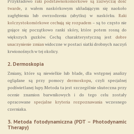
Przykładowo
raki podstawnokomórkowe są zazwyczaj dość
twarde
, z wałem naskórkowym układającym się naokoło
zagłębienia lub owrzodzenia (ubytku) w naskórku.
Raki
kolczystokomórkowe cechują się rozpadem
– są to często nie
gojące się początkowo ranki skóry, które potem rosną do
większych guzków. Cechą charakterystyczną jest
dobre
unaczynienie zmian
widoczne w postaci siatki drobnych naczyń
krwionośnych w tej okolicy.
2. Dermoskopia
Zmiany, które są niewielkie lub blade, dla wstępnej analizy
oglądane są przy pomocy
dermoskopu
, czyli specjalnej
podświetlanej lupy. Metoda ta jest szczególnie skuteczna przy
ocenie znamion barwnikowych i do tego celu zostały
opracowane
specjalne kryteria rozpoznawania
wczesnego
czerniaka.
3. Metoda fotodynamiczna (PDT – Photodynamic
Therapy)